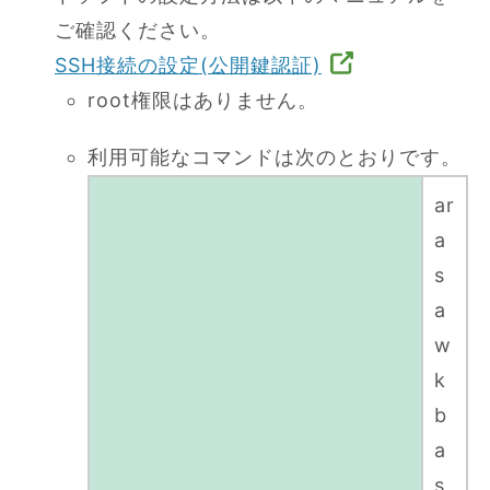
ご確認ください。
SSH接続の設定(公開鍵認証)
root権限はありません。
利用可能なコマンドは次のとおりです。
ar
a
s
a
w
k
b
a
s