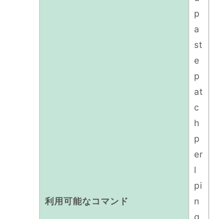
p
a
st
e
p
at
c
h
p
er
l
pi
利用可能なコマンド
n
g