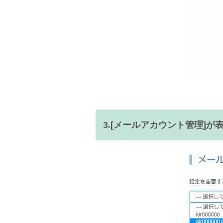
3.[
メールアカウント管理
]が