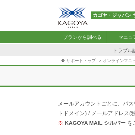
カゴヤ・ジャパン 
プランから調べる
マニュ
レ
共
専
KAGOYA
WordPress
desknet's
KAGOYA
KAGOYA
メ
デ
トラブル
ン
用
用
MAIL
専
NEO
CLOUD
FLEX
ー
ー
タ
サ
サ
用
専
VPS
ル
タ
サポートトップ
オンラインマニ
ル
ー
ー
サ
用
プ
ベ
サ
バ
バ
ー
サ
ラ
ー
ー
ー
ー
バ
ー
ン
ス
バ
ー
バ
プ
ー
ー
ラ
ン
メールアカウントごとに、パスワード
トドメイン) / メールアドレス
※
KAGOYA MAIL シルバー
を