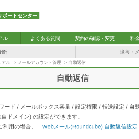
サポートセンター
アル
よくある質問
契約の確認・変更
料
ス
サ
メ
WEB
サ
デ
バ
WEB
ド
セ
接
パ
お
連
お
無
サ
サ
診断
障害・
タ
ー
ー
サ
ー
ー
ッ
ア
メ
キ
続
ス
客
絡
支
料
ー
ー
ー
バ
ル
イ
バ
タ
ク
プ
イ
ュ
オ
ワ
様
先
払
お
ビ
ビ
ュアル
メールアカウント管理
自動返信
ト
ー
ト
ー
ベ
ア
リ
ン
リ
プ
ー
情
メ
い
試
ス
ス
ア
乗
の
管
ー
ッ
の
の
テ
シ
ド
報
ー
方
し
プ
の
ッ
り
公
理
ス
プ
利
管
ィ
ョ
の
の
ル
法
期
ラ
解
自動返信
プ
換
開
用
理
ン
変
変
ア
の
間
ン
約
ガ
え
更
更
ド
変
の
の
イ
ガ
レ
更
解
変
ド
イ
ス
除
更
ド
の
変
 / メールボックス容量 / 設定権限 / 転送設定 / 自
更
(独自ドメイン) の設定ができます。
ご利用の場合、「
Webメール(Roundcube) 自動返信設定