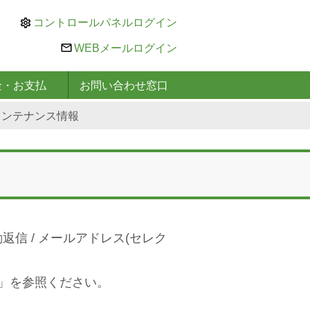
コントロールパネルログイン
WEBメールログイン
金・お支払
お問い合わせ窓口
サ
お
メンテナンス情報
ー
支
ビ
払
ス・
い
料
方
金
法
一
覧
表
動返信 / メールアドレス(セレク
」を参照ください。