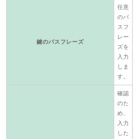
任意
のパ
スフ
レー
鍵のパスフレーズ
ズを
入力
しま
す。
確認
のた
め、
入力
した