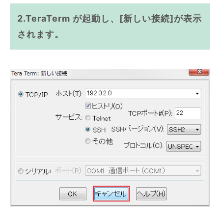
2.TeraTerm が起動し、[新しい接続]が表示
されます。