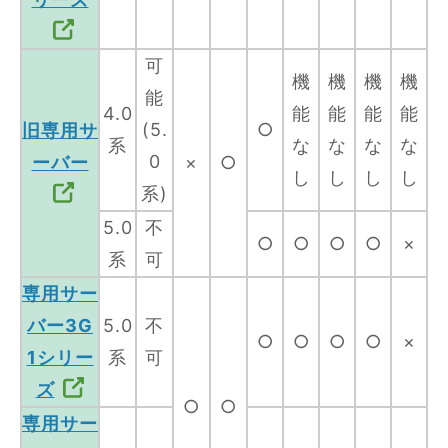
可
機
機
機
機
能
4.0
能
能
能
能
(5.
○
旧専用サ
系
な
な
な
な
0
ーバー
×
○
し
し
し
し
系)
5.0
不
○
○
○
○
×
系
可
専用サー
バー3G
5.0
不
○
○
○
○
×
1シリー
系
可
ズ
○
○
専用サー