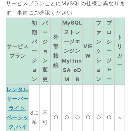
サービスプランごとにMySQLの仕様は異なりま
す。事前にご確認ください。
MySQL
初
バ
フ
プ
ストレ
期
ー
ァ
ロ
外
ト
ージエ
バ
ジ
ン
シ
サービス
部
VIE
リ
ンジン
ー
ョ
ク
ー
プラン
接
W
ガ
ジ
ン
シ
ジ
MyI
Inn
続
ー
ョ
変
ョ
ャ
SA
oD
ン
更
ン
ー
M
B
レンタル
サーバー
ライト,
8.0
不
ベーシッ
○
○
○
○
○
○
×
系
可
ク,ハイ