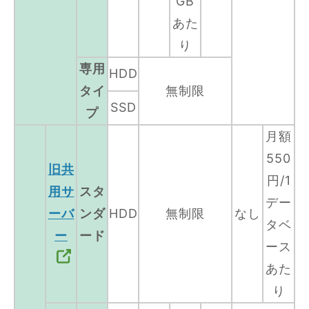
GB
あた
り
専用
HDD
タイ
無制限
SSD
プ
月額
550
旧共
円/1
用サ
スタ
デー
ーバ
ンダ
HDD
無制限
なし
タベ
ー
ード
ース
あた
り