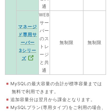
通
WEB
サー
マネージ
バー
ド専用サ
のス
ーバー
無制限
無制限
トレ
3シリー
ージ
ズ
と共
通
※
MySQLの最大容量の合計が標準容量までは
無料で利用できます。
※
追加容量分は翌月から課金となります。
※
MySQLプラン(専用タイプ)をご利用の場合、