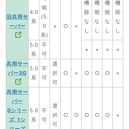
機
機
機
機
能
4.0
能
能
能
能
(5.
旧共用サ
系
な
な
な
な
0
ーバー
×
○
×
し
し
し
し
系)
5.0
不
×
×
×
×
系
可
共用サー
選
5.0
不
バー3G
択
○
×
○
○
○
×
系
可
可
共用サー
バー
選
0シリー
5.6
不
択
○
○
○
○
○
×
ズ, 1シ
系
可
可
リーズ