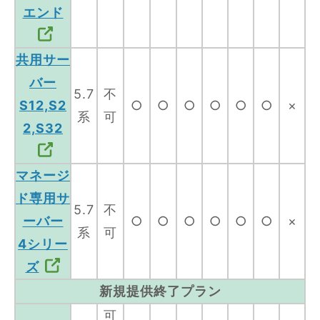
エンド
共用サー
バー
5.7
不
S12,S2
○
○
○
○
○
○
×
系
可
2,S32
マネージ
ド専用サ
5.7
不
ーバー
○
○
○
○
○
○
×
系
可
4シリー
ズ
新規提供終了プラン
可