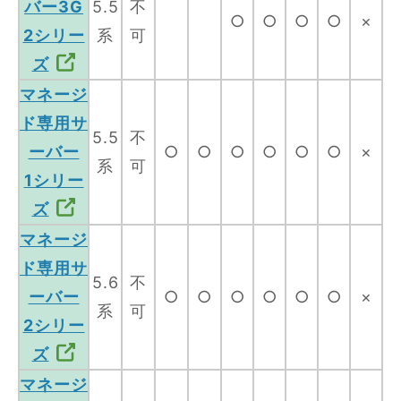
バー3G
5.5
不
○
○
○
○
×
2シリー
系
可
ズ
マネージ
ド専用サ
5.5
不
ーバー
○
○
○
○
○
○
×
系
可
1シリー
ズ
マネージ
ド専用サ
5.6
不
ーバー
○
○
○
○
○
○
×
系
可
2シリー
ズ
マネージ