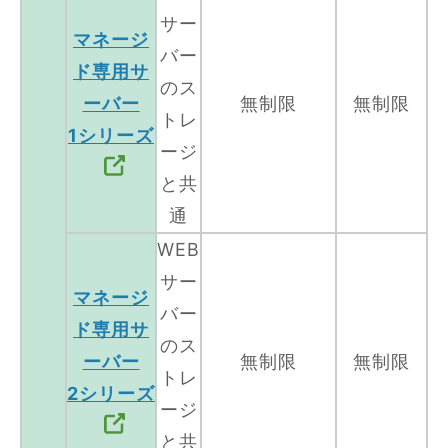
サー
マネージ
バー
ド専用サ
のス
ーバー
無制限
無制限
トレ
1シリーズ
ージ
と共
通
WEB
サー
マネージ
バー
ド専用サ
のス
ーバー
無制限
無制限
トレ
2シリーズ
ージ
と共