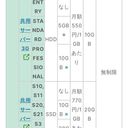
ENT
なし
RY
月額
共用
STA
5GB
550
サー
NDA
※
円/1
10G
バー
RD
HDD
GB
B
3G
PRO
あた
FES
10G
り
SIO
B
※
無制限
NAL
S10,
なし
月額
S11
共用
770
S20,
10G
サー
円/1
20G
S21
SSD
B
※
バー
GB
B
S3
あた