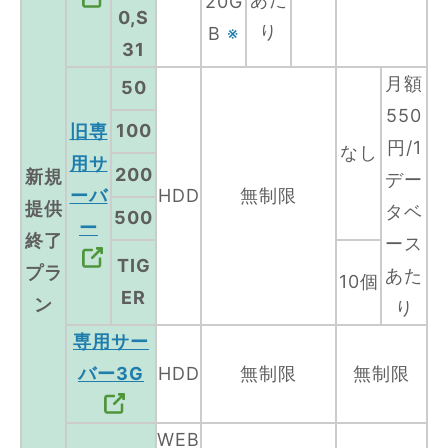
20G
0,S
り
B
※
31
月額
50
550
100
旧専
円/1
なし
用サ
200
新規
デー
ーバ
HDD
無制限
提供
タベ
500
ー
終了
ース
TIG
プラ
あた
10個
ER
ン
り
専用サー
バー3G
HDD
無制限
無制限
WEB