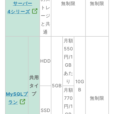
サーバー
無制限
無制限
トレ
4シリーズ
ージ
と共
通
月額
550
円/1
HDD
GB
あた
共用
り
10G
タイ
5GB
B
月額
プ
MySQLプ
770
無制限
ラン
円/1
SSD