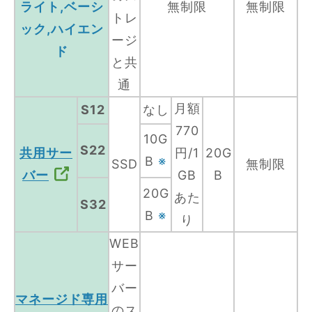
ライト,ベーシ
無制限
無制限
トレ
ック,ハイエン
ージ
ド
と共
通
月額
S12
なし
770
10G
S22
共用サー
円/1
20G
B
※
SSD
無制限
バー
GB
B
20G
あた
S32
B
※
り
WEB
サー
バー
マネージド専用
のス