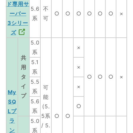
ド専用サ
5.6
不
ーバー
○
○
○
○
○
○
×
系
可
3シリー
ズ
5.0
×
系
共
5.1
×
用
系
タ
○
○
○
×
5.5
イ
×
可
系
My
プ
能
5.6
SQ
○
(5.
系
Lプ
5系
○
○
ラ
5.0
/ 5.
ン
系