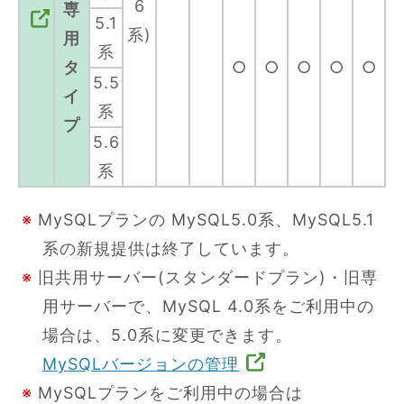
6
専
5.1
系)
用
系
タ
○
○
○
○
○
5.5
イ
系
プ
5.6
系
※
MySQLプランの MySQL5.0系、MySQL5.1
系の新規提供は終了しています。
※
旧共用サーバー(スタンダードプラン)・旧専
用サーバーで、MySQL 4.0系をご利用中の
場合は、5.0系に変更できます。
MySQLバージョンの管理
※
MySQLプランをご利用中の場合は