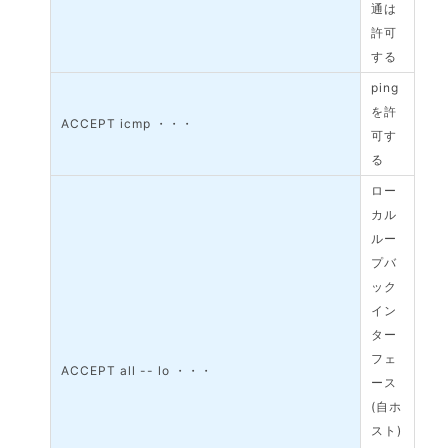
通は
許可
する
ping
を許
ACCEPT icmp ・・・
可す
る
ロー
カル
ルー
プバ
ック
イン
ター
フェ
ACCEPT all -- lo ・・・
ース
(自ホ
スト)