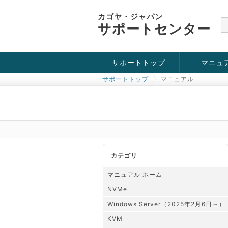
カゴヤ・ジャパン
サポートセンター
サポートトップ
マニュ
サポートトップ
マニュアル
お役立ち情報
チュートリアル
障害・メンテナンス情報
KVM
OpenVZ
Windows Se
SSH接続
ドメイン
SSL
カテゴリ
マニュアル ホーム
NVMe
Windows Server（2025年2月6日～）
KVM