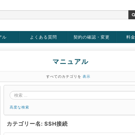
アル
よくある質問
契約の確認・変更
料
rver
お客様情報の変更
パスワードの変更
お支払い方法の変更
サービスの解約
サービ
お支払
マニュアル
すべてのカテゴリを
表示
高度な検索
カテゴリー名: SSH接続