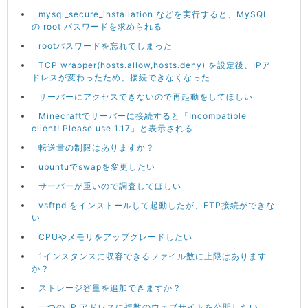
mysql_secure_installation などを実行すると、MySQL
の root パスワードを求められる
rootパスワードを忘れてしまった
TCP wrapper(hosts.allow,hosts.deny) を設定後、IPア
ドレスが変わったため、接続できなくなった
サーバーにアクセスできないので再起動をしてほしい
Minecraftでサーバーに接続すると「Incompatible
client! Please use 1.17」と表示される
転送量の制限はありますか？
ubuntuでswapを変更したい
サーバーが重いので調査してほしい
vsftpd をインストールして起動したが、FTP接続ができな
い
CPUやメモリをアップグレードしたい
1インスタンスに収容できるファイル数に上限はあります
か？
ストレージ容量を追加できますか？
一つの IP アドレスに複数のウェブサイトを公開したい