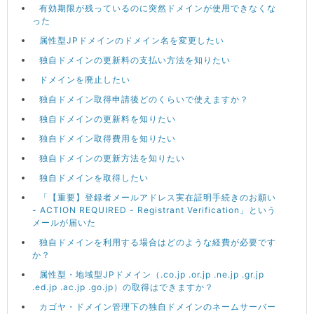
有効期限が残っているのに突然ドメインが使用できなくな
った
属性型JPドメインのドメイン名を変更したい
独自ドメインの更新料の支払い方法を知りたい
ドメインを廃止したい
独自ドメイン取得申請後どのくらいで使えますか？
独自ドメインの更新料を知りたい
独自ドメイン取得費用を知りたい
独自ドメインの更新方法を知りたい
独自ドメインを取得したい
「【重要】登録者メールアドレス実在証明手続きのお願い
- ACTION REQUIRED - Registrant Verification」という
メールが届いた
独自ドメインを利用する場合はどのような経費が必要です
か？
属性型・地域型JPドメイン（.co.jp .or.jp .ne.jp .gr.jp
.ed.jp .ac.jp .go.jp）の取得はできますか？
カゴヤ・ドメイン管理下の独自ドメインのネームサーバー