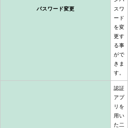
パスワード変更
スワ
ード
を変
更す
る事
がで
きま
す。
認証
アプ
リを
用い
た二