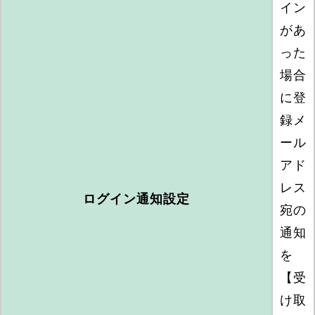
イン
があ
った
場合
に登
録メ
ール
アド
レス
ログイン通知設定
宛の
通知
を
【受
け取