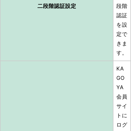
二段階認証設定
段階
認証
を設
定で
きま
す。
KA
GO
YA
会員
サイ
トに
ログ