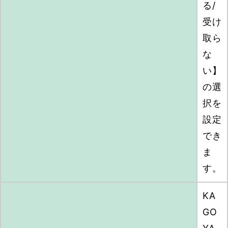
る/
受け
取ら
な
い】
の選
択を
設定
でき
ま
す。
KA
GO