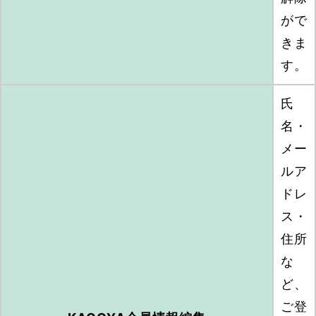
がで
きま
す。
氏
名・
メー
ルア
ドレ
ス・
住所
な
ど、
ご登