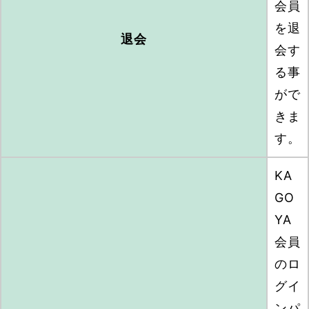
会員
を退
退会
会す
る事
がで
きま
す。
KA
GO
YA
会員
のロ
グイ
ンパ