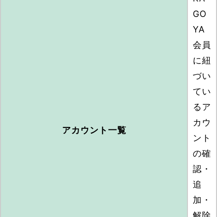
GO
YA
会員
に紐
づい
てい
るア
カウ
アカウント一覧
ント
の確
認・
追
加・
解除