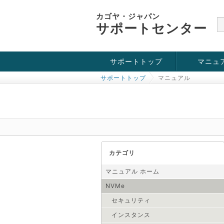
カゴヤ・ジャパン
サポートセンター
サポートトップ
マニュ
サポートトップ
マニュアル
お役立ち情報
チュートリアル
障害・メンテナンス情報
KVM
OpenVZ
Windows Se
SSH接続
ドメイン
SSL
カテゴリ
マニュアル ホーム
NVMe
セキュリティ
インスタンス