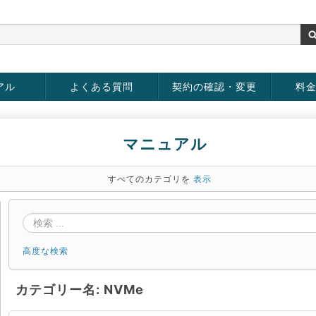
アル
よくある質問
契約の確認・変更
料
rver
お客様情報の変更
パスワードの変更
お支払い方法の変更
サービスの解約
サービ
お支払
マニュアル
すべてのカテゴリを
表示
高度な検索
カテゴリー名: NVMe