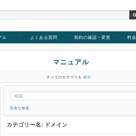
アル
よくある質問
契約の確認・変更
料
rver
お客様情報の変更
パスワードの変更
お支払い方法の変更
サービスの解約
サービ
お支払
マニュアル
すべてのカテゴリを
表示
高度な検索
カテゴリー名: ドメイン