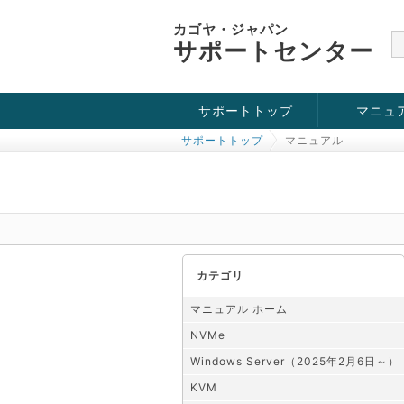
カゴヤ・ジャパン
サポートセンター
サポートトップ
マニュ
サポートトップ
マニュアル
お役立ち情報
チュートリアル
障害・メンテナンス情報
KVM
OpenVZ
Windows Se
SSH接続
ドメイン
SSL
カテゴリ
マニュアル ホーム
NVMe
Windows Server（2025年2月6日～）
KVM