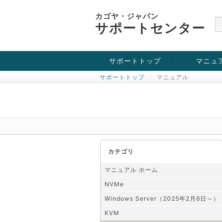
カゴヤ・ジャパン
サポートセンター
サポートトップ
マニュ
サポートトップ
マニュアル
お役立ち情報
チュートリアル
障害・メンテナンス情報
KVM
OpenVZ
Windows Se
SSH接続
ドメイン
SSL
カテゴリ
マニュアル ホーム
NVMe
Windows Server（2025年2月6日～）
KVM