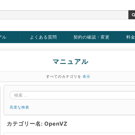
アル
よくある質問
契約の確認・変更
料
rver
お客様情報の変更
パスワードの変更
お支払い方法の変更
サービスの解約
サービ
お支払
マニュアル
すべてのカテゴリを
表示
高度な検索
カテゴリー名: OpenVZ