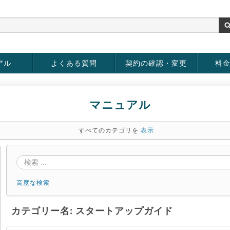
アル
よくある質問
契約の確認・変更
料
rver
お客様情報の変更
パスワードの変更
お支払い方法の変更
サービスの解約
サービ
お支払
マニュアル
すべてのカテゴリを
表示
高度な検索
カテゴリー名: スタートアップガイド