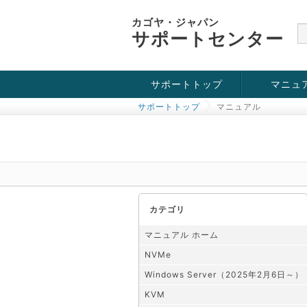
カゴヤ・ジャパン
サポートセンター
サポートトップ
マニュ
サポートトップ
マニュアル
お役立ち情報
チュートリアル
障害・メンテナンス情報
KVM
OpenVZ
Windows Se
SSH接続
ドメイン
SSL
カテゴリ
マニュアル ホーム
NVMe
Windows Server（2025年2月6日～）
KVM