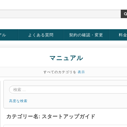
アル
よくある質問
契約の確認・変更
料
rver
お客様情報の変更
パスワードの変更
お支払い方法の変更
サービスの解約
サービ
お支払
マニュアル
すべてのカテゴリを
表示
高度な検索
カテゴリー名: スタートアップガイド