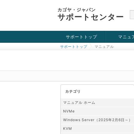
カゴヤ・ジャパン
サポートセンター
サポートトップ
マニュ
サポートトップ
マニュアル
お役立ち情報
チュートリアル
障害・メンテナンス情報
KVM
OpenVZ
Windows Se
SSH接続
ドメイン
SSL
カテゴリ
マニュアル ホーム
NVMe
Windows Server（2025年2月6日～）
KVM