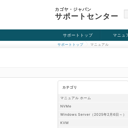
カゴヤ・ジャパン
サポートセンター
サポートトップ
マニュ
サポートトップ
マニュアル
お役立ち情報
チュートリアル
障害・メンテナンス情報
KVM
OpenVZ
Windows Se
SSH接続
ドメイン
SSL
カテゴリ
マニュアル ホーム
NVMe
Windows Server（2025年2月6日～）
KVM