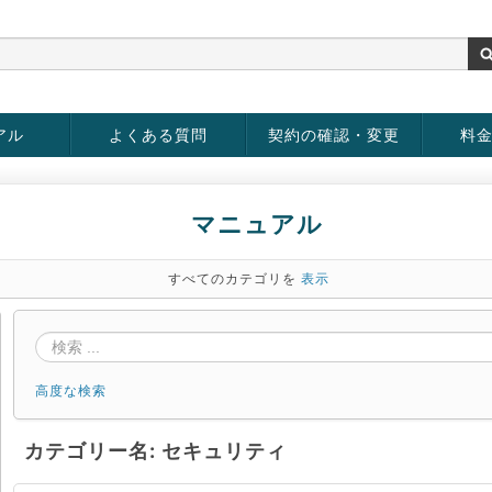
アル
よくある質問
契約の確認・変更
料
rver
お客様情報の変更
パスワードの変更
お支払い方法の変更
サービスの解約
サービ
お支払
マニュアル
すべてのカテゴリを
表示
高度な検索
カテゴリー名: セキュリティ