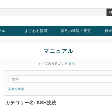
アル
よくある質問
契約の確認・変更
料
rver
お客様情報の変更
パスワードの変更
お支払い方法の変更
サービスの解約
サービ
お支払
マニュアル
すべてのカテゴリを
表示
高度な検索
カテゴリー名: SSH接続