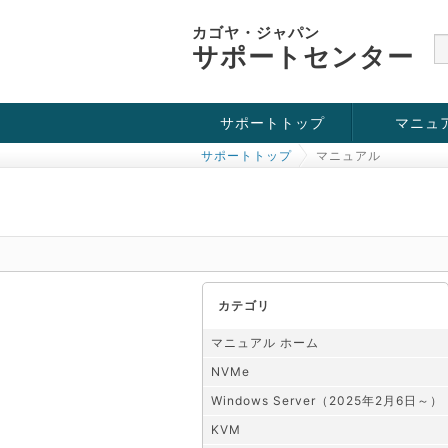
カゴヤ・ジャパン
サポートセンター
サポートトップ
マニュ
サポートトップ
マニュアル
お役立ち情報
チュートリアル
障害・メンテナンス情報
KVM
OpenVZ
Windows Se
SSH接続
ドメイン
SSL
カテゴリ
マニュアル ホーム
NVMe
Windows Server（2025年2月6日～）
KVM