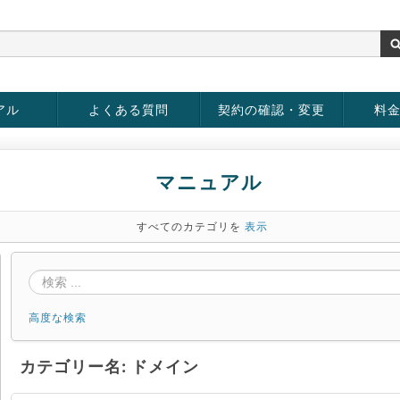
アル
よくある質問
契約の確認・変更
料
rver
お客様情報の変更
パスワードの変更
お支払い方法の変更
サービスの解約
サービ
お支払
マニュアル
すべてのカテゴリを
表示
高度な検索
カテゴリー名: ドメイン