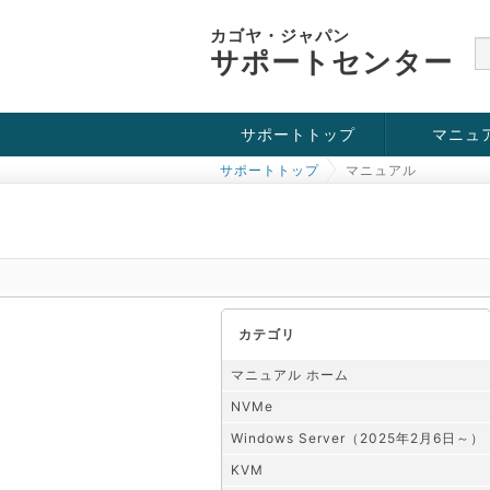
カゴヤ・ジャパン
サポートセンター
サポートトップ
マニュ
サポートトップ
マニュアル
お役立ち情報
チュートリアル
障害・メンテナンス情報
KVM
OpenVZ
Windows Se
SSH接続
ドメイン
SSL
カテゴリ
マニュアル ホーム
NVMe
Windows Server（2025年2月6日～）
KVM