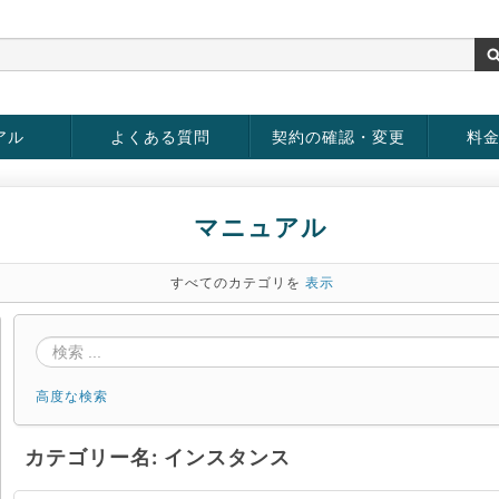
アル
よくある質問
契約の確認・変更
料
rver
お客様情報の変更
パスワードの変更
お支払い方法の変更
サービスの解約
サービ
お支払
マニュアル
すべてのカテゴリを
表示
高度な検索
カテゴリー名: インスタンス