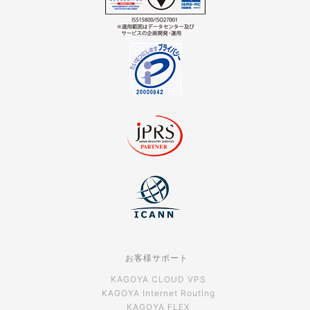
お客様サポート
KAGOYA CLOUD VPS
KAGOYA Internet Routing
KAGOYA FLEX