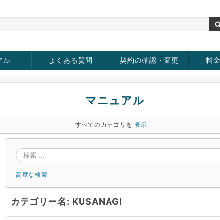
アル
よくある質問
契約の確認・変更
料
rver
お客様情報の変更
パスワードの変更
お支払い方法の変更
サービスの解約
サービ
お支払
マニュアル
すべてのカテゴリを
表示
高度な検索
カテゴリー名: KUSANAGI