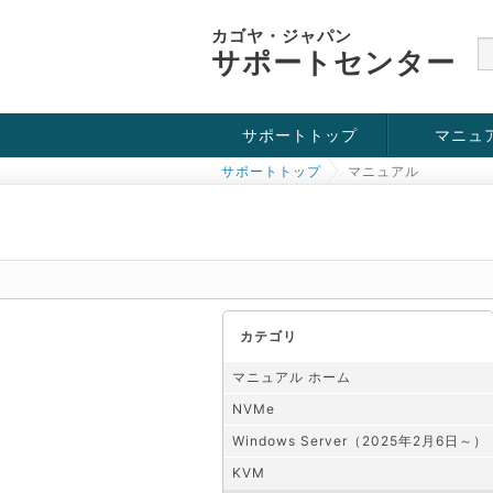
カゴヤ・ジャパン
サポートセンター
サポートトップ
マニュ
サポートトップ
マニュアル
お役立ち情報
チュートリアル
障害・メンテナンス情報
KVM
OpenVZ
Windows Se
SSH接続
ドメイン
SSL
カテゴリ
マニュアル ホーム
NVMe
Windows Server（2025年2月6日～）
KVM