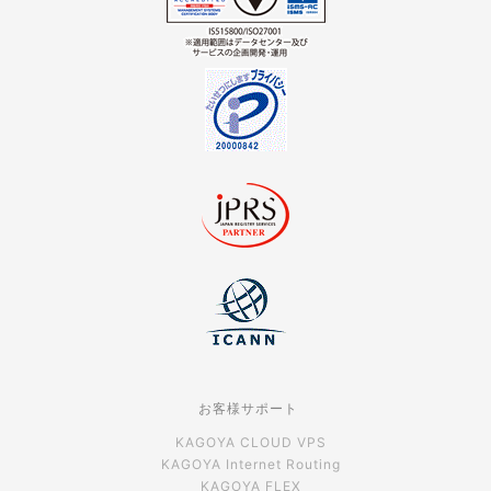
お客様サポート
KAGOYA CLOUD VPS
KAGOYA Internet Routing
KAGOYA FLEX