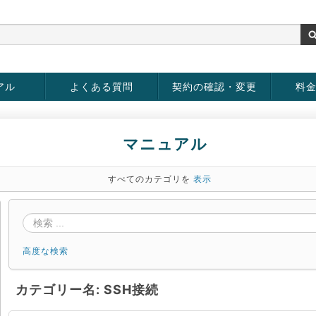
アル
よくある質問
契約の確認・変更
料
rver
お客様情報の変更
パスワードの変更
お支払い方法の変更
サービスの解約
サービ
お支払
マニュアル
すべてのカテゴリを
表示
高度な検索
カテゴリー名: SSH接続