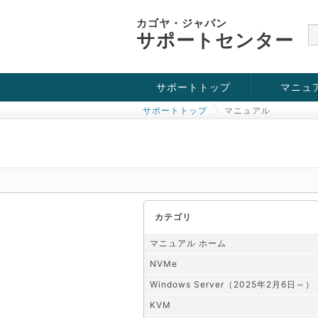
カゴヤ・ジャパン
サポートセンター
サポートトップ
マニュ
サポートトップ
マニュアル
お役立ち情報
チュートリアル
障害・メンテナンス情報
KVM
OpenVZ
Windows Se
SSH接続
ドメイン
SSL
カテゴリ
マニュアル ホーム
NVMe
Windows Server（2025年2月6日～）
KVM