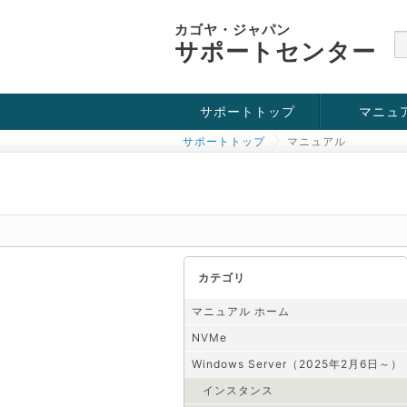
カゴヤ・ジャパン
サポートセンター
サポートトップ
マニュ
サポートトップ
マニュアル
お役立ち情報
チュートリアル
障害・メンテナンス情報
KVM
OpenVZ
Windows Se
SSH接続
ドメイン
SSL
カテゴリ
マニュアル ホーム
NVMe
Windows Server（2025年2月6日～）
インスタンス