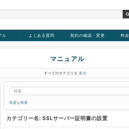
アル
よくある質問
契約の確認・変更
料
rver
お客様情報の変更
パスワードの変更
お支払い方法の変更
サービスの解約
サービ
お支払
マニュアル
すべてのカテゴリを
表示
高度な検索
カテゴリー名: SSLサーバー証明書の設置