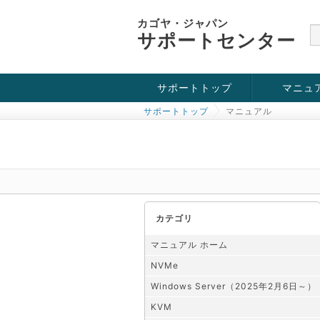
カゴヤ・ジャパン
サポートセンター
サポートトップ
マニュ
サポートトップ
マニュアル
お役立ち情報
チュートリアル
障害・メンテナンス情報
KVM
OpenVZ
Windows Se
SSH接続
ドメイン
SSL
カテゴリ
マニュアル ホーム
NVMe
Windows Server（2025年2月6日～）
KVM