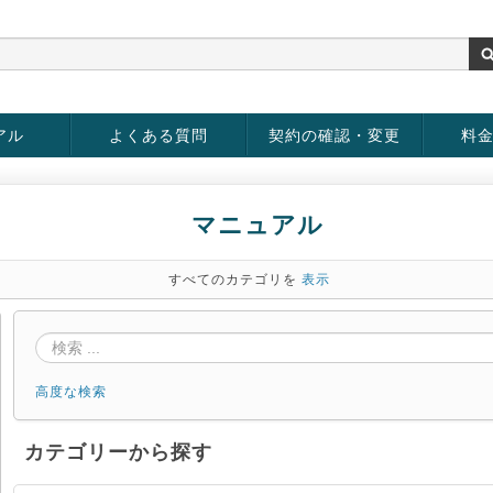
アル
よくある質問
契約の確認・変更
料
rver
お客様情報の変更
パスワードの変更
お支払い方法の変更
サービスの解約
サービ
お支払
マニュアル
すべてのカテゴリを
表示
高度な検索
カテゴリーから探す