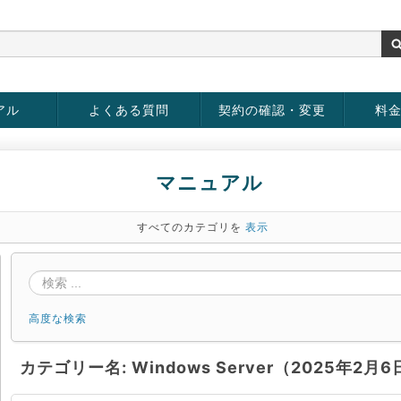
アル
よくある質問
契約の確認・変更
料
rver
お客様情報の変更
パスワードの変更
お支払い方法の変更
サービスの解約
サービ
お支払
マニュアル
すべてのカテゴリを
表示
高度な検索
カテゴリー名: Windows Server（2025年2月