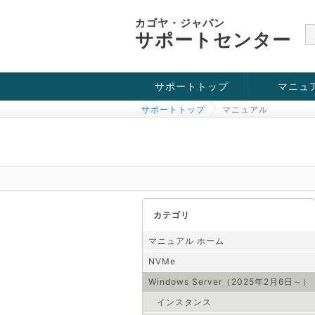
カゴヤ・ジャパン
サポートセンター
サポートトップ
マニュ
サポートトップ
マニュアル
お役立ち情報
チュートリアル
障害・メンテナンス情報
KVM
OpenVZ
Windows Se
SSH接続
ドメイン
SSL
カテゴリ
マニュアル ホーム
NVMe
Windows Server（2025年2月6日～）
インスタンス