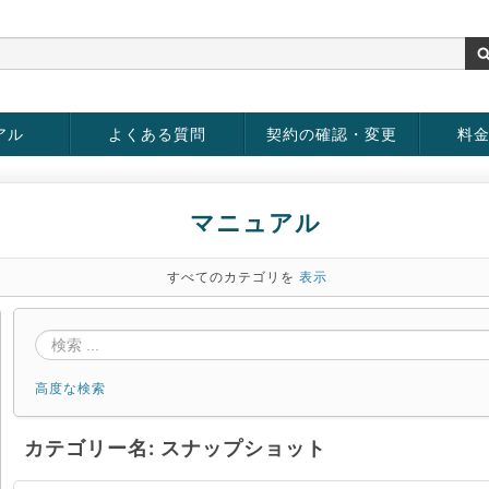
アル
よくある質問
契約の確認・変更
料
rver
お客様情報の変更
パスワードの変更
お支払い方法の変更
サービスの解約
サービ
お支払
マニュアル
すべてのカテゴリを
表示
高度な検索
カテゴリー名: スナップショット