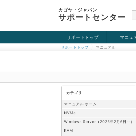
カゴヤ・ジャパン
サポートセンター
サポートトップ
マニュ
サポートトップ
マニュアル
お役立ち情報
チュートリアル
障害・メンテナンス情報
KVM
OpenVZ
Windows Se
SSH接続
ドメイン
SSL
カテゴリ
マニュアル ホーム
NVMe
Windows Server（2025年2月6日～）
KVM