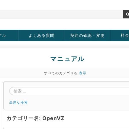
アル
よくある質問
契約の確認・変更
料
rver
お客様情報の変更
パスワードの変更
お支払い方法の変更
サービスの解約
サービ
お支払
マニュアル
すべてのカテゴリを
表示
高度な検索
カテゴリー名: OpenVZ