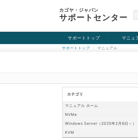
カゴヤ・ジャパン
サポートセンター
サポートトップ
マニュ
サポートトップ
マニュアル
お役立ち情報
チュートリアル
障害・メンテナンス情報
KVM
OpenVZ
Windows Se
SSH接続
ドメイン
SSL
カテゴリ
マニュアル ホーム
NVMe
Windows Server（2025年2月6日～）
KVM