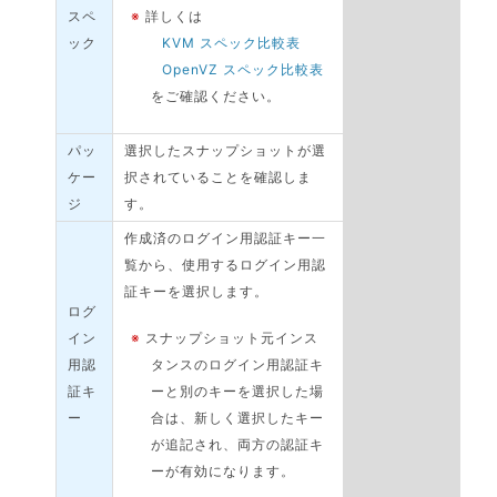
スペ
※
詳しくは
ック
KVM スペック比較表
OpenVZ スペック比較表
をご確認ください。
パッ
選択したスナップショットが選
ケー
択されていることを確認しま
ジ
す。
作成済のログイン用認証キー一
覧から、使用するログイン用認
証キーを選択します。
ログ
イン
※
スナップショット元インス
用認
タンスのログイン用認証キ
証キ
ーと別のキーを選択した場
ー
合は、新しく選択したキー
が追記され、両方の認証キ
ーが有効になります。