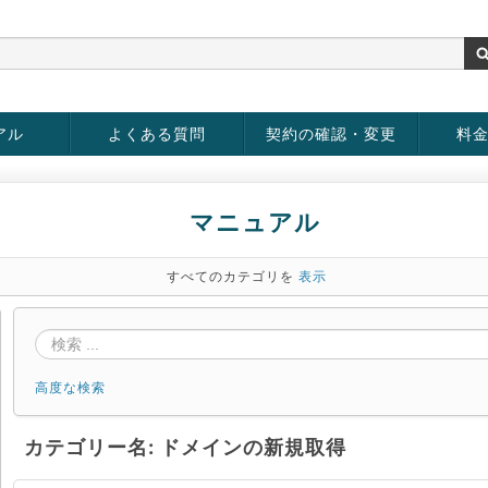
アル
よくある質問
契約の確認・変更
料
rver
お客様情報の変更
パスワードの変更
お支払い方法の変更
サービスの解約
サービ
お支払
マニュアル
すべてのカテゴリを
表示
高度な検索
カテゴリー名: ドメインの新規取得