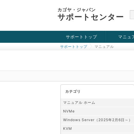
カゴヤ・ジャパン
サポートセンター
サポートトップ
マニュ
サポートトップ
マニュアル
お役立ち情報
チュートリアル
障害・メンテナンス情報
KVM
OpenVZ
Windows Se
SSH接続
ドメイン
SSL
カテゴリ
マニュアル ホーム
NVMe
Windows Server（2025年2月6日～）
KVM