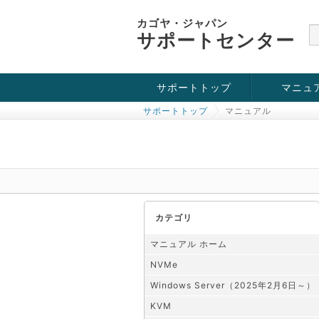
カゴヤ・ジャパン
サポートセンター
サポートトップ
マニュ
サポートトップ
マニュアル
お役立ち情報
チュートリアル
障害・メンテナンス情報
KVM
OpenVZ
Windows Se
SSH接続
ドメイン
SSL
カテゴリ
マニュアル ホーム
NVMe
Windows Server（2025年2月6日～）
KVM