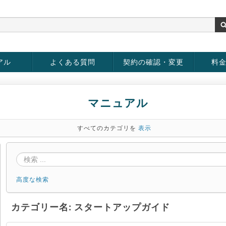
アル
よくある質問
契約の確認・変更
料
rver
お客様情報の変更
パスワードの変更
お支払い方法の変更
サービスの解約
サービ
お支払
マニュアル
すべてのカテゴリを
表示
高度な検索
カテゴリー名: スタートアップガイド