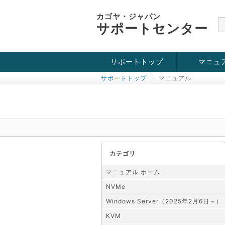
カゴヤ・ジャパン
サポートセンター
サポートトップ
マニュ
サポートトップ
マニュアル
お役立ち情報
チュートリアル
障害・メンテナンス情報
KVM
OpenVZ
Windows Se
SSH接続
ドメイン
SSL
カテゴリ
マニュアル ホーム
NVMe
Windows Server（2025年2月6日～）
KVM