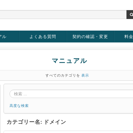
アル
よくある質問
契約の確認・変更
料
rver
お客様情報の変更
パスワードの変更
お支払い方法の変更
サービスの解約
サービ
お支払
マニュアル
すべてのカテゴリを
表示
高度な検索
カテゴリー名: ドメイン