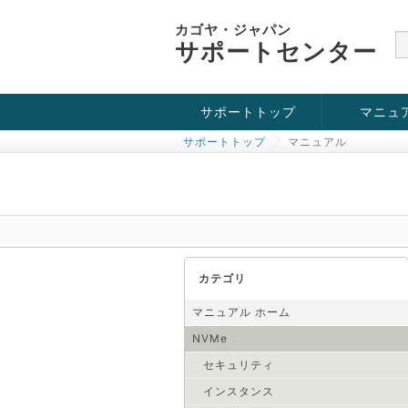
カゴヤ・ジャパン
サポートセンター
サポートトップ
マニュ
サポートトップ
マニュアル
お役立ち情報
チュートリアル
障害・メンテナンス情報
KVM
OpenVZ
Windows Se
SSH接続
ドメイン
SSL
カテゴリ
マニュアル ホーム
NVMe
セキュリティ
インスタンス