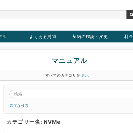
アル
よくある質問
契約の確認・変更
料
rver
お客様情報の変更
パスワードの変更
お支払い方法の変更
サービスの解約
サービ
お支払
マニュアル
すべてのカテゴリを
表示
高度な検索
カテゴリー名: NVMe