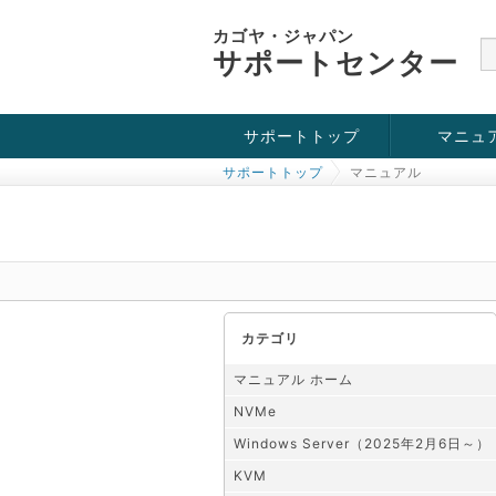
カゴヤ・ジャパン
サポートセンター
サポートトップ
マニュ
サポートトップ
マニュアル
お役立ち情報
チュートリアル
障害・メンテナンス情報
KVM
OpenVZ
Windows Se
SSH接続
ドメイン
SSL
カテゴリ
マニュアル ホーム
NVMe
Windows Server（2025年2月6日～）
KVM