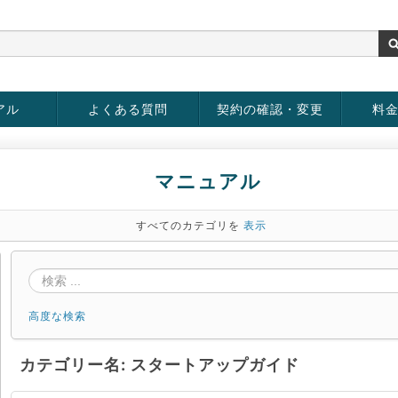
アル
よくある質問
契約の確認・変更
料
rver
お客様情報の変更
パスワードの変更
お支払い方法の変更
サービスの解約
サービ
お支払
マニュアル
すべてのカテゴリを
表示
高度な検索
カテゴリー名: スタートアップガイド