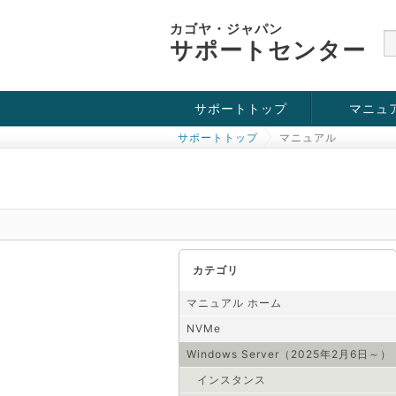
カゴヤ・ジャパン
サポートセンター
サポートトップ
マニュ
サポートトップ
マニュアル
お役立ち情報
チュートリアル
障害・メンテナンス情報
KVM
OpenVZ
Windows Se
SSH接続
ドメイン
SSL
カテゴリ
マニュアル ホーム
NVMe
Windows Server（2025年2月6日～）
インスタンス