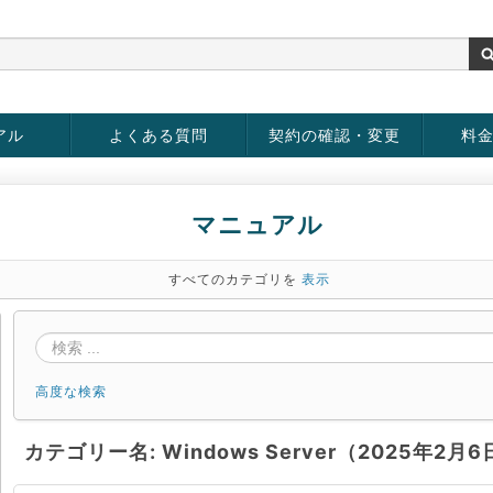
アル
よくある質問
契約の確認・変更
料
rver
お客様情報の変更
パスワードの変更
お支払い方法の変更
サービスの解約
サービ
お支払
マニュアル
すべてのカテゴリを
表示
高度な検索
カテゴリー名: Windows Server（2025年2月