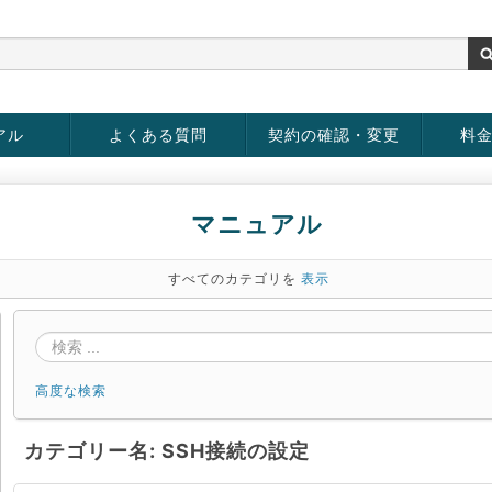
アル
よくある質問
契約の確認・変更
料
rver
お客様情報の変更
パスワードの変更
お支払い方法の変更
サービスの解約
サービ
お支払
マニュアル
すべてのカテゴリを
表示
高度な検索
カテゴリー名: SSH接続の設定