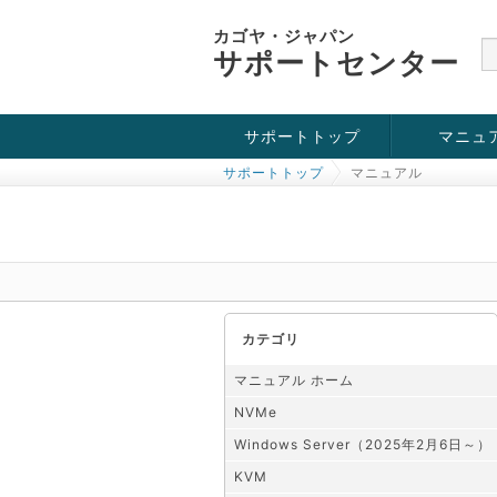
カゴヤ・ジャパン
サポートセンター
サポートトップ
マニュ
サポートトップ
マニュアル
お役立ち情報
チュートリアル
障害・メンテナンス情報
KVM
OpenVZ
Windows Se
SSH接続
ドメイン
SSL
カテゴリ
マニュアル ホーム
NVMe
Windows Server（2025年2月6日～）
KVM