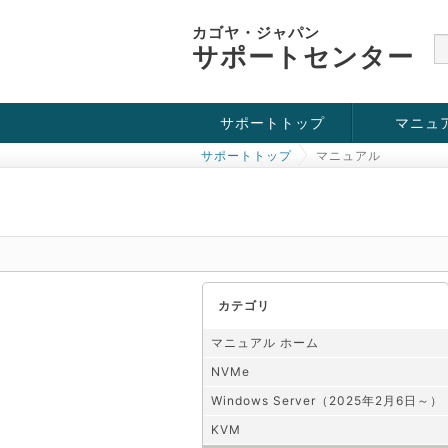
カゴヤ・ジャパン
サポートセンター
サポートトップ
マニュ
サポートトップ
マニュアル
お役立ち情報
チュートリアル
障害・メンテナンス情報
KVM
OpenVZ
Windows Se
SSH接続
ドメイン
SSL
カテゴリ
マニュアル ホーム
NVMe
Windows Server（2025年2月6日～）
KVM