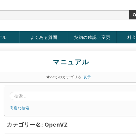
アル
よくある質問
契約の確認・変更
料
rver
お客様情報の変更
パスワードの変更
お支払い方法の変更
サービスの解約
サービ
お支払
マニュアル
すべてのカテゴリを
表示
高度な検索
カテゴリー名: OpenVZ