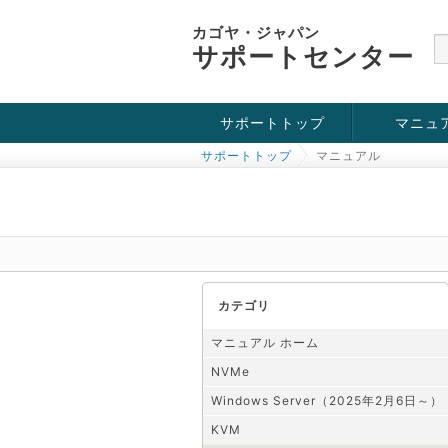
カゴヤ・ジャパン
サポートセンター
サポートトップ
マニュ
サポートトップ
マニュアル
お役立ち情報
チュートリアル
障害・メンテナンス情報
KVM
OpenVZ
Windows Se
SSH接続
ドメイン
SSL
カテゴリ
マニュアル ホーム
NVMe
Windows Server（2025年2月6日～）
KVM