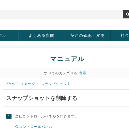
アル
よくある質問
契約の確認・変更
料
rver
お客様情報の変更
パスワードの変更
お支払い方法の変更
サービスの解約
サービ
お支払
マニュアル
すべてのカテゴリを
表示
KVM
イメージ
スナップショット
スナップショットを削除する
当社コントロールパネルを開きます。
◇コントロールパネル