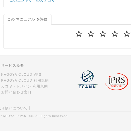
このエントリーのカテゴリー
ドメインの種類と取得手順
Tera Term の設定方法
PuTTY のインストール方法
この マニュアル を評価
Windows Server（～2025年2月5日）
イメージ
スナップショット
PuTTY用に秘密鍵を変換する
☆
☆
☆
☆
はじめに
OpenVZ
イメージ
スナップショット
KVM
イメージ
スナップショット
サービス概要
KAGOYA CLOUD VPS
KAGOYA CLOUD 利用規約
カゴヤ・ドメイン 利用規約
お問い合わせ窓口
取り扱いについて
|
0
KAGOYA JAPAN Inc.
All Rights Reserved.