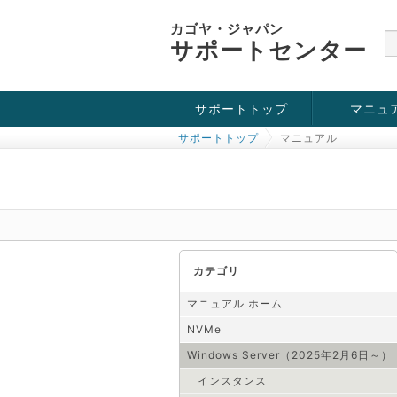
カゴヤ・ジャパン
サポートセンター
サポートトップ
マニュ
サポートトップ
マニュアル
お役立ち情報
チュートリアル
障害・メンテナンス情報
KVM
OpenVZ
Windows Se
SSH接続
ドメイン
SSL
カテゴリ
マニュアル ホーム
NVMe
Windows Server（2025年2月6日～）
インスタンス