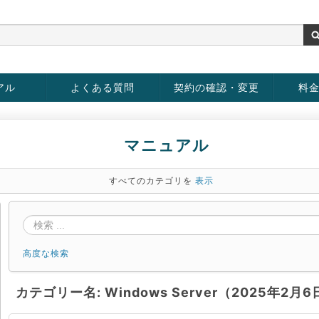
アル
よくある質問
契約の確認・変更
料
rver
お客様情報の変更
パスワードの変更
お支払い方法の変更
サービスの解約
サービ
お支払
マニュアル
すべてのカテゴリを
表示
高度な検索
カテゴリー名: Windows Server（2025年2月