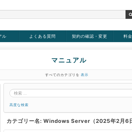
アル
よくある質問
契約の確認・変更
料
rver
お客様情報の変更
パスワードの変更
お支払い方法の変更
サービスの解約
サービ
お支払
マニュアル
すべてのカテゴリを
表示
高度な検索
カテゴリー名: Windows Server（2025年2月