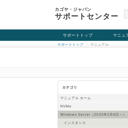
カゴヤ・ジャパン
サポートセンター
サポートトップ
マニュ
サポートトップ
マニュアル
お役立ち情報
チュートリアル
障害・メンテナンス情報
KVM
OpenVZ
Windows Se
SSH接続
ドメイン
SSL
カテゴリ
マニュアル ホーム
NVMe
Windows Server（2025年2月6日～）
インスタンス