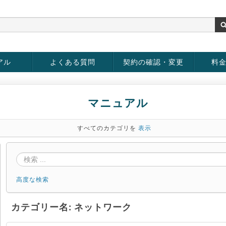
アル
よくある質問
契約の確認・変更
料
rver
お客様情報の変更
パスワードの変更
お支払い方法の変更
サービスの解約
サービ
お支払
マニュアル
すべてのカテゴリを
表示
高度な検索
カテゴリー名: ネットワーク