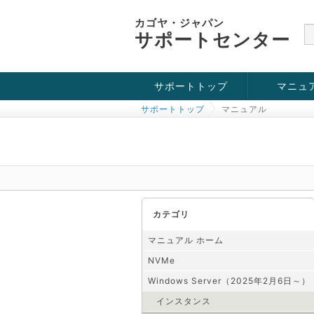
カゴヤ・ジャパン
サポートセンター
サポートトップ
マニュ
サポートトップ
マニュアル
お役立ち情報
チュートリアル
障害・メンテナンス情報
KVM
OpenVZ
Windows Se
SSH接続
ドメイン
SSL
カテゴリ
マニュアル ホーム
NVMe
Windows Server（2025年2月6日～）
インスタンス