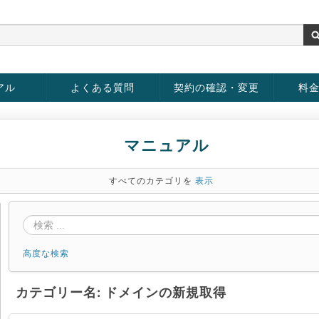
アル
よくある質問
契約の確認・変更
料
rver
お客様情報の変更
パスワードの変更
お支払い方法の変更
サービスの解約
サービ
お支払
マニュアル
すべてのカテゴリを
表示
高度な検索
カテゴリー名: ドメインの新規取得