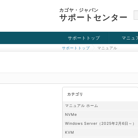
カゴヤ・ジャパン
サポートセンター
サポートトップ
マニュ
サポートトップ
マニュアル
お役立ち情報
チュートリアル
障害・メンテナンス情報
KVM
OpenVZ
Windows Se
SSH接続
ドメイン
SSL
カテゴリ
マニュアル ホーム
NVMe
Windows Server（2025年2月6日～）
KVM