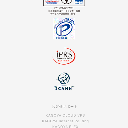
お客様サポート
KAGOYA CLOUD VPS
KAGOYA Internet Routing
KAGOYA FLEX