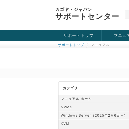
カゴヤ・ジャパン
サポートセンター
サポートトップ
マニュ
サポートトップ
マニュアル
お役立ち情報
チュートリアル
障害・メンテナンス情報
KVM
OpenVZ
Windows Se
SSH接続
ドメイン
SSL
カテゴリ
マニュアル ホーム
NVMe
Windows Server（2025年2月6日～）
KVM