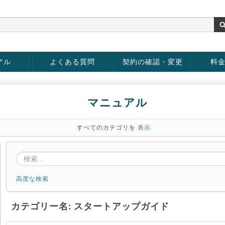
アル
よくある質問
契約の確認・変更
料
rver
お客様情報の変更
パスワードの変更
お支払い方法の変更
サービスの解約
サービ
お支払
マニュアル
すべてのカテゴリを
表示
高度な検索
カテゴリー名: スタートアップガイド