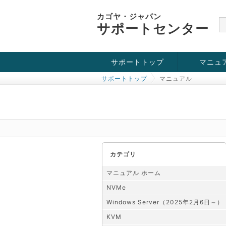
カゴヤ・ジャパン
サポートセンター
サポートトップ
マニュ
サポートトップ
マニュアル
お役立ち情報
チュートリアル
障害・メンテナンス情報
KVM
OpenVZ
Windows Se
SSH接続
ドメイン
SSL
カテゴリ
マニュアル ホーム
NVMe
Windows Server（2025年2月6日～）
KVM