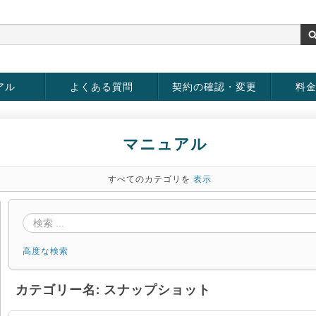
アル
よくある質問
契約の確認・変更
料
rver
お客様情報の変更
パスワードの変更
お支払い方法の変更
サービスの解約
サービ
お支払
マニュアル
すべてのカテゴリを
表示
高度な検索
カテゴリー名: スナップショット