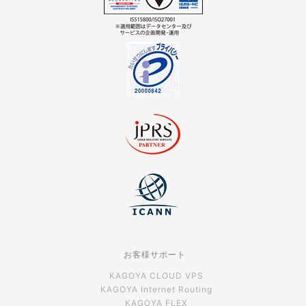
お客様サポート
KAGOYA CLOUD VPS
KAGOYA Internet Routing
KAGOYA FLEX