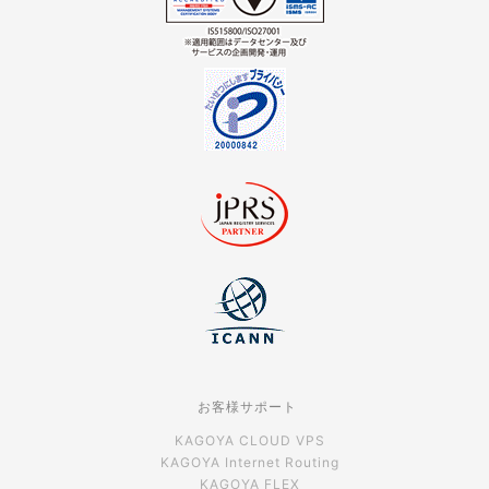
お客様サポート
KAGOYA CLOUD VPS
KAGOYA Internet Routing
KAGOYA FLEX