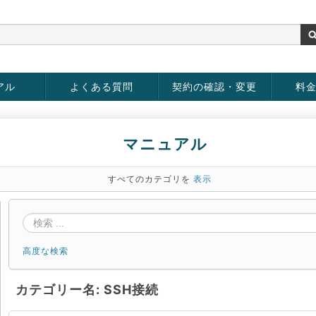
アル
よくある質問
契約の確認・変更
料
rver
お客様情報の変更
パスワードの変更
お支払い方法の変更
サービスの解約
サービ
お支払
マニュアル
すべてのカテゴリを
表示
高度な検索
カテゴリー名: SSH接続