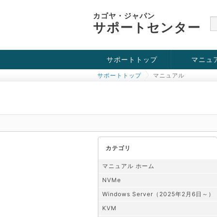
カゴヤ・ジャパン
サポートセンター
サポートトップ
マニュ
サポートトップ
マニュアル
お役立ち情報
チュートリアル
障害・メンテナンス情報
KVM
OpenVZ
Windows Se
SSH接続
ドメイン
SSL
カテゴリ
マニュアル ホーム
NVMe
Windows Server（2025年2月6日～）
KVM