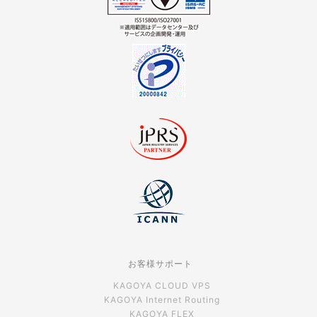
お客様サポート
KAGOYA CLOUD VPS
KAGOYA Internet Routing
KAGOYA FLEX