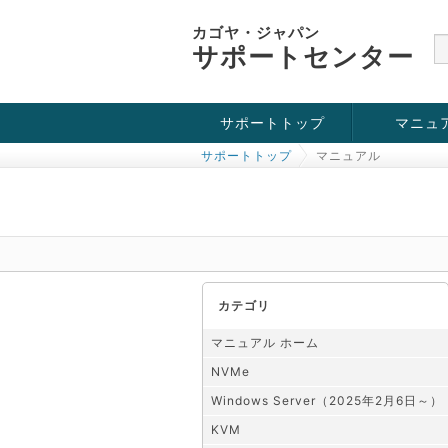
カゴヤ・ジャパン
サポートセンター
サポートトップ
マニュ
サポートトップ
マニュアル
お役立ち情報
チュートリアル
障害・メンテナンス情報
KVM
OpenVZ
Windows Se
SSH接続
ドメイン
SSL
カテゴリ
マニュアル ホーム
NVMe
Windows Server（2025年2月6日～）
KVM