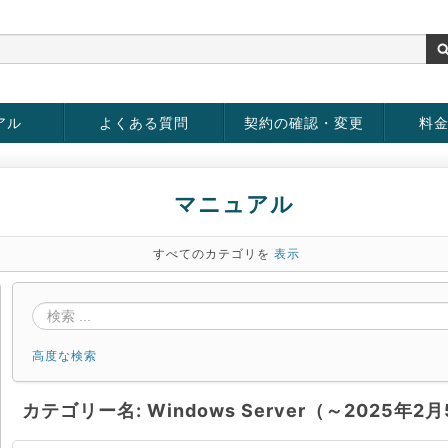
アル
よくある質問
契約の確認・変更
料
rver
お客様情報の変更
パスワードの変更
お支払い方法の変更
サービスの解約
サービ
お支払
マニュアル
すべてのカテゴリを
表示
高度な検索
カテゴリー名: Windows Server（～2025年2