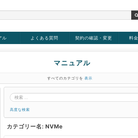
アル
よくある質問
契約の確認・変更
料
rver
お客様情報の変更
パスワードの変更
お支払い方法の変更
サービスの解約
サービ
お支払
マニュアル
すべてのカテゴリを
表示
高度な検索
カテゴリー名: NVMe