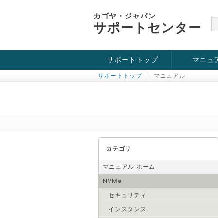
カゴヤ・ジャパン
サポートセンター
サポートトップ
マニュ
サポートトップ
マニュアル
お役立ち情報
チュートリアル
障害・メンテナンス情報
KVM
OpenVZ
Windows Se
SSH接続
ドメイン
SSL
カテゴリ
マニュアル ホーム
NVMe
セキュリティ
インスタンス